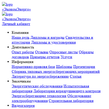
«ЭкономЭнерго»
«ЭкономЭнерго»
Личный кабинет
Компания
Наша цель
Дипломы и награды
Свидетельства и
аттестации
Дипломы и удостоверения
Деятельность
Опыт работы
Отзывы
Опросные листы
Образцы
договоров
Примеры отчетов
Услуги
Информация
Нормативно-правовя база
Шаблоны
Презентации
Сборник типовых энергосберегающих мероприятий
Литература по энергосбережению
Статьи
Заказчикам
Энергетические обследования
Испытательная
лаборатория
Лаборатория неразрушающего контроля
Энергосберегающие технологии
Обследование
электрооборудования
Строительная лаборатория
Видеогалерея