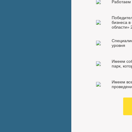
Работаем 
Победител
бизнеса в
области» 
Специалис
уровня
Имеем со
парк, кот
Имеем все
проведени